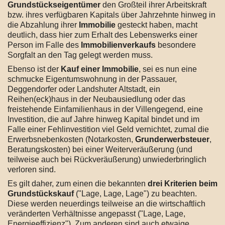
Grundstückseigentümer
den Großteil ihrer Arbeitskraft
bzw. ihres verfügbaren Kapitals über Jahrzehnte hinweg in
die Abzahlung ihrer
Immobilie
gesteckt haben, macht
deutlich, dass hier zum Erhalt des Lebenswerks einer
Person im Falle des
Immobilienverkaufs
besondere
Sorgfalt an den Tag gelegt werden muss.
Ebenso ist der
Kauf einer Immobilie
, sei es nun eine
schmucke Eigentumswohnung in der Passauer,
Deggendorfer oder Landshuter Altstadt, ein
Reihen(eck)haus in der Neubausiedlung oder das
freistehende Einfamilienhaus in der Villengegend, eine
Investition, die auf Jahre hinweg Kapital bindet und im
Falle einer Fehlinvestition viel Geld vernichtet, zumal die
Erwerbsnebenkosten (Notarkosten,
Grunderwerbsteuer
,
Beratungskosten) bei einer Weiterveräußerung (und
teilweise auch bei Rückveräußerung) unwiederbringlich
verloren sind.
Es gilt daher, zum einen die bekannten
drei Kriterien beim
Grundstückskauf
("Lage, Lage, Lage") zu beachten.
Diese werden neuerdings teilweise an die wirtschaftlich
veränderten Verhältnisse angepasst ("Lage, Lage,
Energieeffizienz"). Zum anderen sind auch etwaige