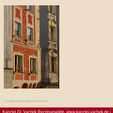
Home
|
Leistungen
|
Grundstücksrecht
Kanzlei Dr. Vachek Rechtsanwälte,
www.kanzlei-vachek.de
|