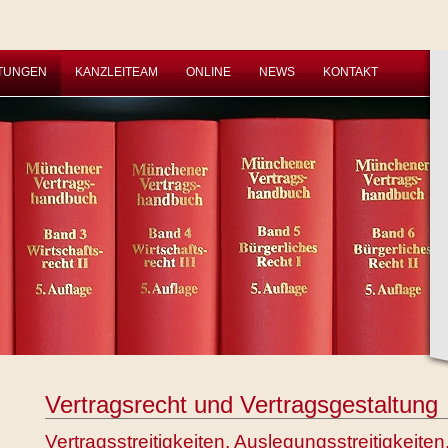
STUNGEN
KANZLEITEAM
ONLINE
NEWS
KONTAKT
Vertragsrecht und Vertragsgestaltung
Vertragsstreitigkeiten, Auslegungsstreitigkeite