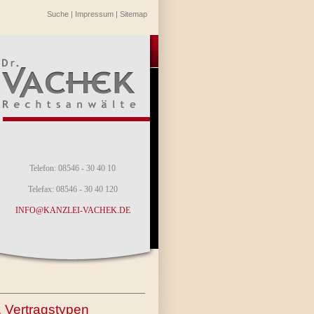
Suche
|
Impressum
|
Sitemap
Telefon: 08546 - 30 40 10
Telefax: 08546 - 30 40 120
INFO@KANZLEI-VACHEK.DE
n, Vertragstypen